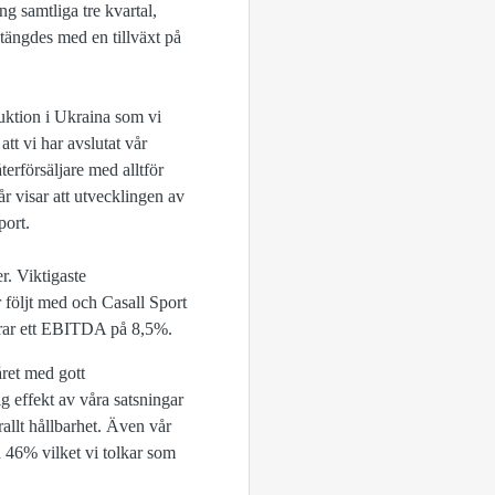
g samtliga tre kvartal,
tängdes med en tillväxt på
duktion i Ukraina som vi
tt vi har avslutat vår
återförsäljare med alltför
 år visar att utvecklingen av
ort.
. Viktigaste
följt med och Casall Sport
rterar ett EBITDA på 8,5%.
ret med gott
g effekt av våra satsningar
rallt hållbarhet. Även vår
d 46% vilket vi tolkar som