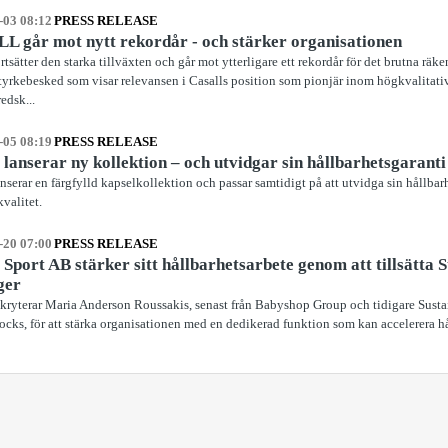
-03 08:12
PRESS RELEASE
L går mot nytt rekordår - och stärker organisationen
ortsätter den starka tillväxten och går mot ytterligare ett rekordår för det brutna rä
styrkebesked som visar relevansen i Casalls position som pionjär inom högkvalitati
edsk...
-05 08:19
PRESS RELEASE
 lanserar ny kollektion – och utvidgar sin hållbarhetsgaranti
nserar en färgfylld kapselkollektion och passar samtidigt på att utvidga sin hållbarhe
kvalitet.
-20 07:00
PRESS RELEASE
 Sport AB stärker sitt hållbarhetsarbete genom att tillsätta 
ger
ekryterar Maria Anderson Roussakis, senast från Babyshop Group och tidigare Sust
cks, för att stärka organisationen med en dedikerad funktion som kan accelerera hå