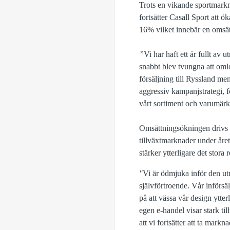
Trots en vikande sportmarkn
fortsätter Casall Sport att
16% vilket innebär en omsä
”
Vi har haft ett år fullt av
snabbt blev tvungna att omlo
försäljning till Ryssland men 
aggressiv kampanjstrategi, fö
vårt sortiment och varumärke
Omsättningsökningen drivs 
tillväxtmarknader under år
stärker ytterligare det stor
"
Vi är ödmjuka inför den ut
självförtroende. Vår införsä
på att vässa vår design ytte
egen e-handel visar stark ti
att vi fortsätter att ta markn