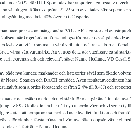
ad under 2022, där HUI Sportindex har rapporterat en negativ utvecklin
 öka omsättningen. Räkenskapsåret 21/22 som avslutades 30:e september s
ttningsökning med hela 40% över en tvåårsperiod.
 utmaningar, precis som många andra. Vi hade bl a en stor del av vår pro
kalisera när kriget bröt ut. Omsättningssiffrorna är också påverkade av a
också av att vi har stramat åt vår distribution och rensat bort ett flertal 
r att värna vårt varumärke. Att vi trots detta gör ytterligare ett så starkt
 varit extremt stark och relevant"
,
säger Nanna Hedlund, VD Casall Sp
av både nya kunder, marknader och kategorier såväl som ökade volymer
et är Norge, Spanien och DACH området. Även resultatutvecklingen har 
a resultatlyft som gjordes föregående år (från 2,4% till 8,4%) och rappo
manande och osäkra marknaden vi står inför men går ändå in i det nya å
ljning av SS23 kollektionen har nått nya rekordnivåer och vi ser en tydli
rligare - utan att kompromissa med ledande kvalitet, funktion och framfö
llväxt - för oktober, första månaden i vårt nya räkenskapsår, växte vi me
adsandelar
”,
fortsätter Nanna Hedlund.