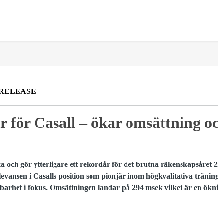
 RELEASE
r för Casall – ökar omsättning oc
xa och gör ytterligare ett rekordår för det brutna räkenskapsåret 2
levansen i Casalls position som pionjär inom högkvalitativa tränin
lbarhet i fokus. Omsättningen landar på 294 msek vilket är en ök