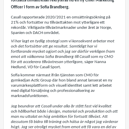
fortsatta tillväxtresan rekryteras nu en ny Chief Marketing
Officer i form av Sofia Brandberg.
Casall rapporterade 2020/2021 en omsättningsökning på
21% och fortsätter nu tillväxttakten mot ytterligare ett
rekordår. Viktigaste tillväxtmarknader under året är Norge,
Spanien och DACH området.
Vi har lagt en tydlig strategi som vi konsekvent arbetar mot
och det fortsätter att ge resultat. Samtidigt har vi
fortfarande mycket ogjort och jag ser därför verkligen fram
emot att välkomna Sofia Brandberg till Casall som ny CMO
för att accelerera tillväxtresan ytterligare,
säger Nanna
Hedlund, VD för Casall Sport.
Sofia kommer närmast ifrån tjänsten som CMO för
gymkedjan Actic Group där hon bland annat lanserat en ny
varumärkesplattform och visuell identitet samt lett arbetet
med digital försäljning och professionalisering av
marknadsfunktionen.
Jag beundrar att Casall under alla år stått fast vid kvalitet
och hållbarhet både i design, material och produktion och att
man nu uttalat en hög ambition för fortsatt tillväxt. Att
dessutom få bidra till träning och hälsa är något jag värderar
högt. Jag ser otroligt mycket fram emot att få vara en del av