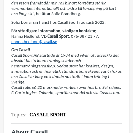
den resan framåt där min roll blir att fortsätta stärka
varumärket internationellt och bidra till försäljning på kort
och lång sikt,
berättar Sofia Brandberg
.
Sofia börjar sin tjänst hos Casall Sport i augusti 2022.
För ytterligare information, vänligen kontakta;
Nanna Hedlund, VD
Casall Sport
, 076-887 21 77,
nanna.hedlund@casall.se
Om Casall
Casall Sport AB startade år 1984 med viljan att utveckla det
absolut bästa inom träningskläder och
hemmaträningsredskap. Sedan start har kvalitet, design,
innovation och en hög etisk standard konsekvent varit i fokus
och Casall är idag en ledande auktoritet inom träning i
Sverige.
Casall säljs på 20 marknader världen över hos bl a Selfridges,
El Corte Ingles, Zalando, sportfackhandel och via Casall.com.
Topics:
CASALL SPORT
About Casall